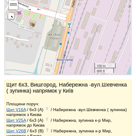
100 m
300 ft
Щит 6x3, Вишгород, Набережна -вул.Шевченка
( зупинка) напрямок у Київ
Площини поруч:
Щит V16A
/ 6x3 (A)
/ Набережна -вул.Шевченка ( зупинка)
напрямок з Києва
Щит V25A
/ 6x3 (A)
/ Набережна, зупинка к-р Мир,
напрямок до Києва
Щит V26B
/ 6x3 (B)
/ Набережна, зупинка к-р Мир,
напрямок з Києва