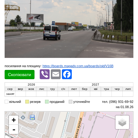
посилання на площину:
https://boards.magadv.com.ua/boards/oid/V16B
Viber
Email
Facebook
Скопіювати
2026
2027
сер
вер
жов
лис
гру
січ
лют
бер
кві
тра
чер
лип
занят
вільний
резерв
проданий
уточнюйте
тел. (096) 931-69-92
на 01.08.26
+
-