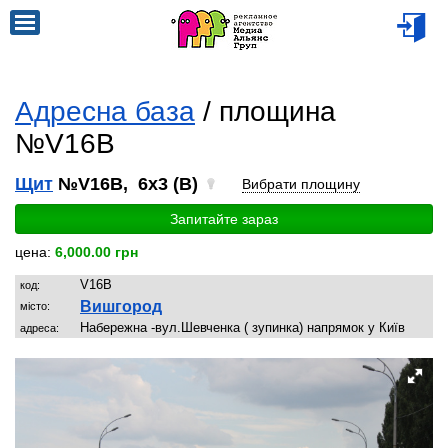
Адресна база
/ площина
№V16B
Щит
№V16B, 6x3 (B)
Вибрати площину
Запитайте зараз
цена:
6,000.00 грн
V16B
код:
Вишгород
місто:
Набережна -вул.Шевченка ( зупинка) напрямок у Київ
адреса: