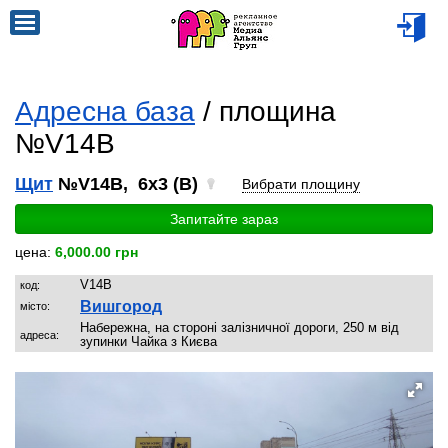
Адресна база
/ площина
№V14B
Щит
№V14B, 6x3 (B)
Вибрати площину
Запитайте зараз
цена:
6,000.00 грн
V14B
код:
Вишгород
місто:
Набережна, на стороні залізничної дороги, 250 м від
адреса:
зупинки Чайка з Києва