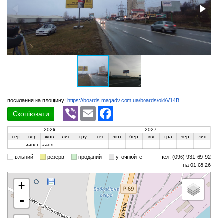
посилання на площину:
https://boards.magadv.com.ua/boards/oid/V14B
Viber
Email
Facebook
Скопіювати
2026
2027
сер
вер
жов
лис
гру
січ
лют
бер
кві
тра
чер
лип
занят
занят
вільний
резерв
проданий
уточнюйте
тел. (096) 931-69-92
на 01.08.26
+
-