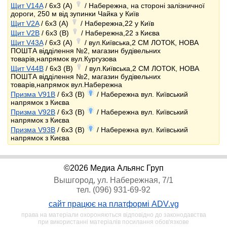
Щит V14A
/ 6x3 (A)
/ Набережна, на стороні залізничної
дороги, 250 м від зупинки Чайка у Київ
Щит V2A
/ 6x3 (A)
/ Набережна,22 у Київ
Щит V2B
/ 6x3 (B)
/ Набережна,22 з Києва
Щит V43A
/ 6x3 (A)
/ вул.Київська,2 СМ ЛОТОК, НОВА
ПОШТА відділення №2, магазин будівельних
товарів,напрямок вул.Кургузова
Щит V44B
/ 6x3 (B)
/ вул.Київська,2 СМ ЛОТОК, НОВА
ПОШТА відділення №2, магазин будівельних
товарів,напрямок вул.Набережна
Призма V91B
/ 6x3 (B)
/ Набережна вул. Київський
напрямок з Києва
Призма V92B
/ 6x3 (B)
/ Набережна вул. Київський
напрямок з Києва
Призма V93B
/ 6x3 (B)
/ Набережна вул. Київський
напрямок з Києва
©2026 Медиа Альянс Груп
Вышгород, ул. Набережная, 7/1
тел. (096) 931-69-92
сайт працює на платформі ADV.vg
права на матеріали охороняються відповідно до законодавства
при використанні матеріалів посилання обов'язкове